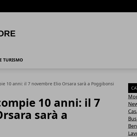
 E TURISMO
ie 10 anni: il 7 novembre Elio Orsara sarà a Poggibonsi
CA
Mo
ompie 10 anni: il 7
Ne
rsara sarà a
Cas
Bus
Ben
Lav