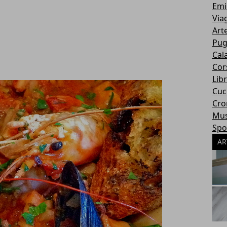
Emi
Via
Art
Pug
Cal
Cor
Libr
Cuc
Cro
Mus
Spo
AR