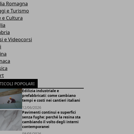
lia Romagna
ggi e Turismo
e e Cultura
lia
abria
si e Videocorsi
i
ina
naca
ica
rt
TICOLI POPOLARI
Edilizia industriale e
prefabbricati: come cambiano
tempi e costi nei cantieri italiani
12/06/2026
Pavimenti continui e superfici
senza fughe: perché la resina sta
cambiando il volto degli interni
contemporanei
08/05/2026