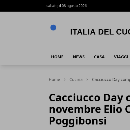
sabato, il 08 agosto 2026
Italia del Cuore
HOME
NEWS
CASA
VIAGGI
Home
Cucina
Cacciucco Day comp
Cacciucco Day c
novembre Elio O
Poggibonsi