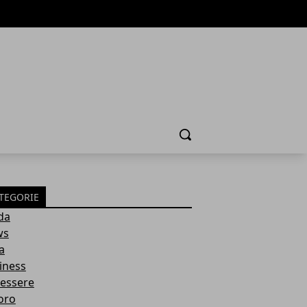
Cerca
TEGORIE
da
ws
a
iness
essere
oro