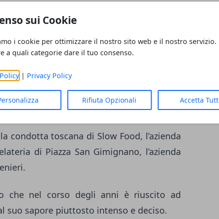
Italiana a Tokyo, un ristorante decisamente
enso sui Cookie
alità dei cibi proposti, ma anche per la
amo i cookie per ottimizzare il nostro sito web e il nostro servizio.
re a quali categorie dare il tuo consenso.
Policy
|
Privacy Policy
nte Alcide proporrà alcuni dei suoi piatti,
o classificato come uno dei luoghi di culto
Personalizza
Rifiuta Opzionali
Accetta Tut
o.
la condotta toscana di Slow Food, l’azienda
elateria di Piazza San Gimignano, l’azienda
enieri.
o che nel corso degli anni è riuscito ad
 al suo sapore piuttosto intenso e deciso.