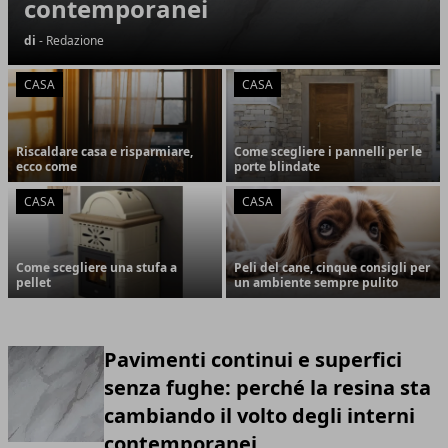
contemporanei
di
- Redazione
CASA
CASA
Riscaldare casa e risparmiare,
Come scegliere i pannelli per le
ecco come
porte blindate
CASA
CASA
Come scegliere una stufa a
Peli del cane, cinque consigli per
pellet
un ambiente sempre pulito
Pavimenti continui e superfici
senza fughe: perché la resina sta
cambiando il volto degli interni
contemporanei