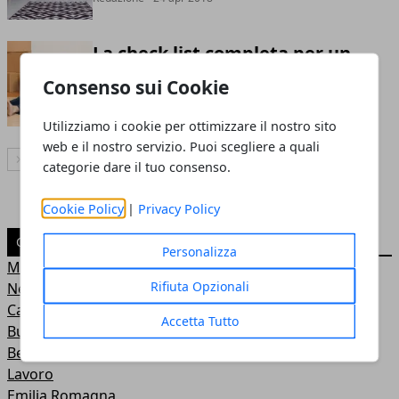
La check list completa per un
trasloco ben organizzato
Consenso sui Cookie
Redazione
- 16 gen 2018
Utilizziamo i cookie per ottimizzare il nostro sito
web e il nostro servizio. Puoi scegliere a quali
Articolo Successivo
categorie dare il tuo consenso.
Cookie Policy
|
Privacy Policy
CATEGORIE
Personalizza
Moda
Rifiuta Opzionali
News
Casa
Accetta Tutto
Business
Benessere
Lavoro
Emilia Romagna